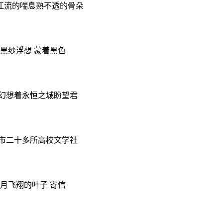
江流的喘息熟不透的骨朵
黑纱浮想 蒙着黑色
幻想着永恒之城盼望君
市二十多所高校文学社
月飞翔的叶子 寄信