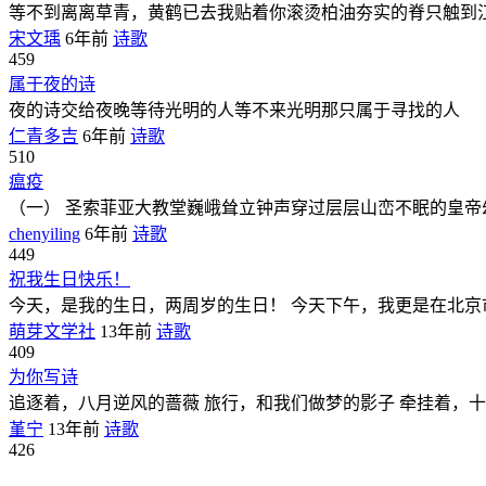
等不到离离草青，黄鹤已去我贴着你滚烫柏油夯实的脊只触到
宋文瑀
6年前
诗歌
459
属于夜的诗
夜的诗交给夜晚等待光明的人等不来光明那只属于寻找的人 
仁青多吉
6年前
诗歌
510
瘟疫
（一） 圣索菲亚大教堂巍峨耸立钟声穿过层层山峦不眠的皇帝
chenyiling
6年前
诗歌
449
祝我生日快乐！
今天，是我的生日，两周岁的生日！ 今天下午，我更是在北京
萌芽文学社
13年前
诗歌
409
为你写诗
追逐着，八月逆风的蔷薇 旅行，和我们做梦的影子 牵挂着，十
堇宁
13年前
诗歌
426