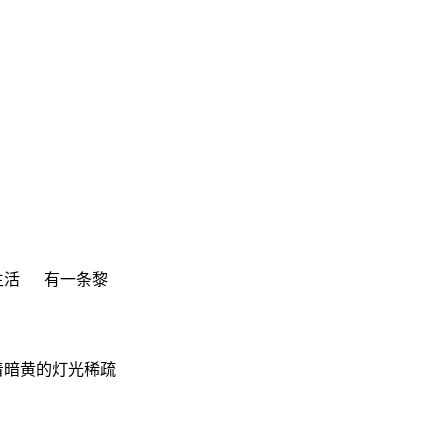
成生活 有一条黎
着暗黄的灯光稀疏