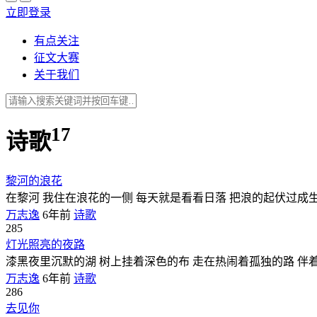
立即登录
有点关注
征文大赛
关于我们
17
诗歌
黎河的浪花
在黎河 我住在浪花的一侧 每天就是看看日落 把浪的起伏过
万志逸
6年前
诗歌
285
灯光照亮的夜路
漆黑夜里沉默的湖 树上挂着深色的布 走在热闹着孤独的路 伴
万志逸
6年前
诗歌
286
去见你