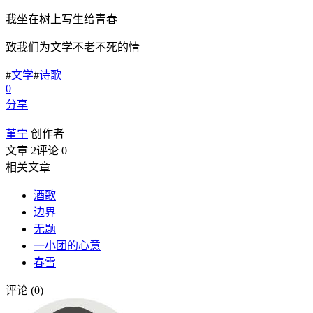
我坐在树上写生给青春
致我们为文学不老不死的情
#
文学
#
诗歌
0
分享
堇宁
创作者
文章 2
评论 0
相关文章
酒歌
边界
无题
一小团的心意
春雪
评论 (0)