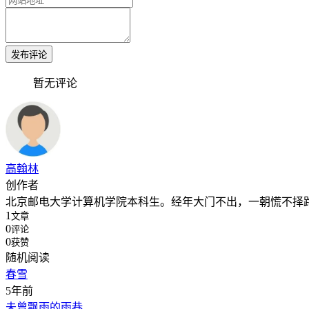
发布评论
暂无评论
高翰林
创作者
北京邮电大学计算机学院本科生。经年大门不出，一朝慌不择
1
文章
0
评论
0
获赞
随机阅读
春雪
5年前
未曾飘雨的雨巷