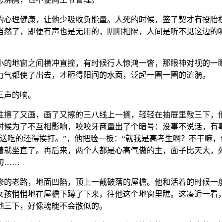
的心理健康，让他少吸收负能量。人死的时候，签了契才有投胎
当然了，即便有声也是无用的，阴阳相隔，人间是听不见这边的
小的地窗之间横冲直撞，有时候行人惊鸿一瞥，那眼神对视的一
力气都使了出去，才砸得阳间的水面，泛起一圈一圈的涟漪。
三声的响。
往擦了又画，画了又擦的三八线上一搁，轻轻在抽屉里敲三下，
时候为了不互相影响，咬咬牙商量出了个暗号：没事不说话，有
送吃的还得挨打。”，他把脸一板：“就我是高考生啊？不干嘛，
着就坐直了。再后来，两个人都是心高气傲的主，面子比天大，
初……
修的老路，地面凹陷，顶上一截破落的屋檐。他和活着的时候一
女孩悄悄地在屋檐下蹲了下来，往他这个地窗里瞧。这凑近一看
地三下，好像魂魄不会散似的。