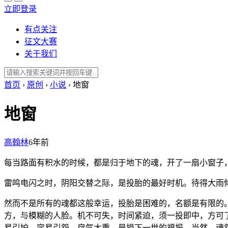
立即登录
有点关注
征文大赛
关于我们
首页
›
原创
›
小说
›
地窗
地窗
高翰林
6年前
每当路面有积水的时候，都是归于地下的魂，开了一扇小窗子
雷鸣电闪之时，阴阳交替之际，是投胎的最好时机。待得大雨
然而不是所有的魂都这般幸运，投胎是困难的，名额是有限的
方，与模糊的人脸。机不可失，时间紧迫，须一投即中，方可
易引妒，容易引怨，戾气太重，是损下一世的福报。当然，魂