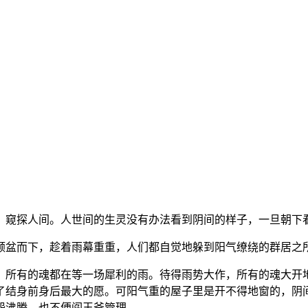
，窥探人间。人世间的生灵没有办法看到阴间的样子，一旦朝下
倾盆而下，趁着雨幕重重，人们都自觉地躲到阳气缭绕的群居之
。所有的魂都在等一场犀利的雨。待得雨势大作，所有的魂大开
了结身前身后最大的愿。可阳气重的屋子里是开不得地窗的，阴
怨沸腾，也不便阎王爷管理。