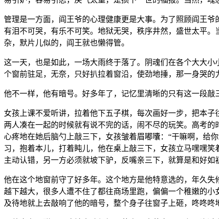
管理是一方面，阎王爷的心理健康更是大事。为了照顾阎王爷
有泪不可哭，有乐不可笑。地狱无哭，秩序井然，盛世太平。
杂，默片儿似的，阎王就也懒得管。
这一天，也是如此，一场大雨终于落了。阴魂们在各个大大小
个窗前驻足，无奈，只好扒拉着窗沿，使劲地捶，那一身哭的
他不一样，他有暗号。好多年了，记忆里清晰的只有这一段敲
女孩上课不爱听讲，拉着他下五子棋，每次画好一步，把本子
两人凑在一起的时候就有说不完的话，闹不尽的玩笑。高考的
心疼地在她后脑勺上敲三下，女孩皱着眉嘟囔：“干嘛啊，给你
习，抱着本儿，打着盹儿，他在桌上敲三下，女孩立马嘿嘿笑
主动认错，另一方必须就坡下驴，反嘴亲三下，就算是和好如
他在这个地窗前守了好多年。这个地方是他特意选的，年久失
越下越大，很多人遭不住了都往商场里跑，偏偏一个稚嫩的小
及待地就上去敲响了他的暗号，整个身子往窗子上砸，咚咚咚