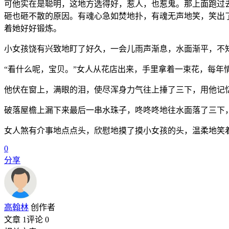
可他实在是聪明，这地方选得好，惹人，也惹鬼。那上面跑过
砸也砸不散的原因。有魂心急如焚地扑，有魂无声地笑，笑出
着她好好锻炼。
小女孩饶有兴致地盯了好久，一会儿雨声渐息，水面渐平，不
“看什么呢，宝贝。”女人从花店出来，手里拿着一束花，每年
他伏在窗上，满眼的泪，使尽浑身力气往上捶了三下，用他记
破落屋檐上漏下来最后一串水珠子，咚咚咚地往水面落了三下，
女人煞有介事地点点头，欣慰地摸了摸小女孩的头，温柔地笑着
0
分享
高翰林
创作者
文章 1
评论 0