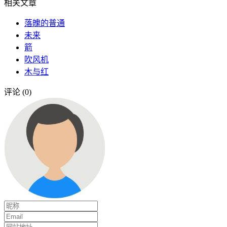
相关文章
落魄的普通
未来
箭
吹风机
木与红
评论 (0)