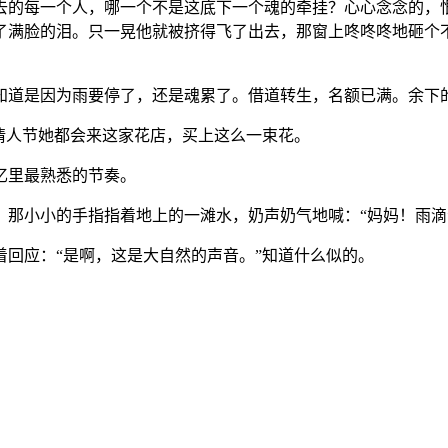
去的每一个人，哪一个不是这底下一个魂的牵挂？心心念念的，
了满脸的泪。只一晃他就被挤得飞了出去，那窗上咚咚咚地砸个
知道是因为雨要停了，还是魂累了。借道转生，名额已满。余下
情人节她都会来这家花店，买上这么一束花。
忆里最熟悉的节奏。
那小小的手指指着地上的一滩水，奶声奶气地喊：“妈妈！雨滴
回应：“是啊，这是大自然的声音。”知道什么似的。