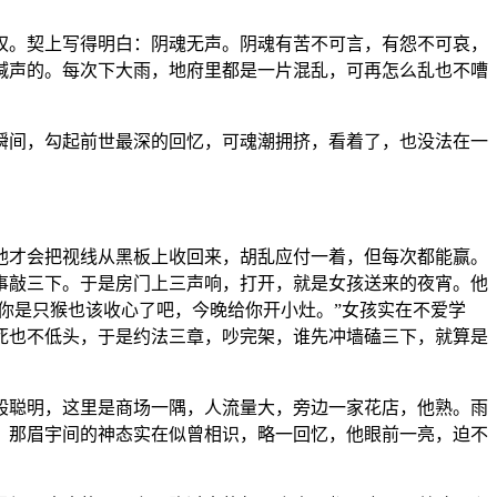
权。契上写得明白：阴魂无声。阴魂有苦不可言，有怨不可哀，
喊声的。每次下大雨，地府里都是一片混乱，可再怎么乱也不嘈
瞬间，勾起前世最深的回忆，可魂潮拥挤，看着了，也没法在一
他才会把视线从黑板上收回来，胡乱应付一着，但每次都能赢。
事敲三下。于是房门上三声响，打开，就是女孩送来的夜宵。他
你是只猴也该收心了吧，今晚给你开小灶。”女孩实在不爱学
死也不低头，于是约法三章，吵完架，谁先冲墙磕三下，就算是
般聪明，这里是商场一隅，人流量大，旁边一家花店，他熟。雨
，那眉宇间的神态实在似曾相识，略一回忆，他眼前一亮，迫不