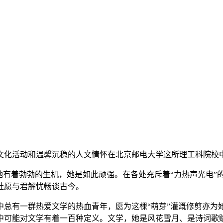
文化活动和温馨沉稳的人文情怀在北京邮电大学这所理工科院校
她有着勃勃的生机，她是如此顽强。在各处充斥着“力热声光电”
社愿与君解忧畅谈古今。
中总有一群热爱文学的热血青年，愿为这棵“萌芽”灌溉修剪亦为
中可能对文学有着一百种定义。文学，她是风花雪月、是诗词歌