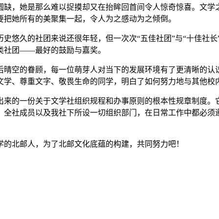
圆缺，她是那么难以捉摸却又在抬眸回首间令人惊奇惊喜。文学
要把她所有的美聚集一起，令人为之感动为之倾倒。
史悠久的社团来说还很年轻，但一次次“五佳社团”与“十佳社长
类社团——最好的鼓励与嘉奖。
后晴空的眷顾，每一位萌芽人对当下的发展环境有了更清晰的认
文学、尊重文字、敬畏生命的同学，明白了如何努力地与其他校
出来的一份关于文学社组织规程和办事原则的根本性规章制度。
。全社成员以及我社下所设一切组织部门，在日常工作中都必须
学的北邮人，为了北邮文化底蕴的构建，共同努力吧！