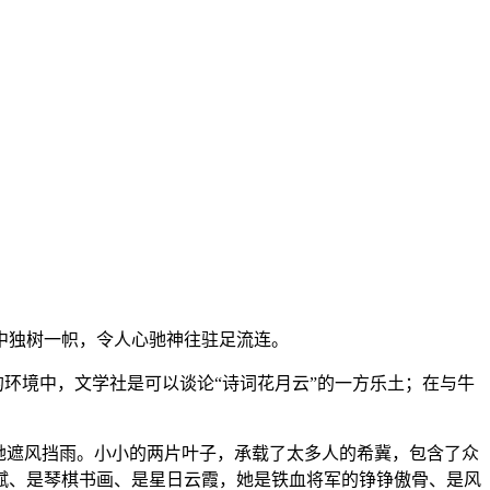
中独树一帜，令人心驰神往驻足流连。
的环境中，文学社是可以谈论“诗词花月云”的一方乐土；在与牛
她遮风挡雨。小小的两片叶子，承载了太多人的希冀，包含了众
赋、是琴棋书画、是星日云霞，她是铁血将军的铮铮傲骨、是风