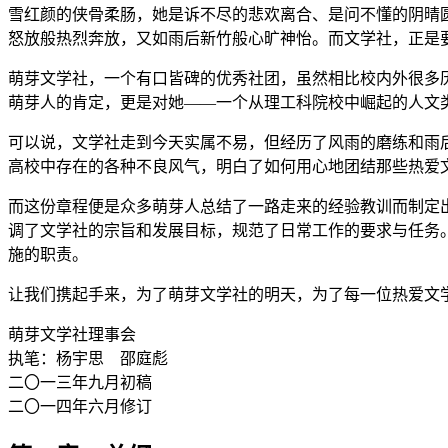
雪红颜的侠骨柔肠，她是诉不尽的悲欢离合、是问不懂的阴晴
怒放般热烈奔放，又如雨后新竹般心旷神怡。而文学社，正是
萌芽文学社，一个有口皆碑的优秀社团，虽然相比校内外很多历
萌芽人的肯定，更是对她——一个从理工科院校中崛起的人文
可以说，文学社走到今天实属不易，但经历了风雨的磨练和雨
高校中存在的各种不良风气，明白了如何用心地团结那些热爱
而这份章程便是众多萌芽人总结了一路走来的经验教训而制定
调了文学社的宗旨和发展目标，规范了日常工作的要求与任务
施的职责。
让我们携起手来，为了萌芽文学社的明天，为了每一位热爱文
萌芽文学社理事会
执笔：杨宇思 邵庭彪
二〇一三年九月初稿
二〇一四年六月修订