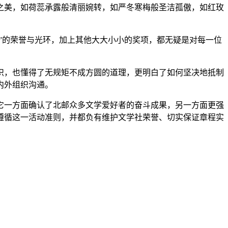
之美，如荷蕊承露般清丽婉转，如严冬寒梅般圣洁孤傲，如红玫
”的荣誉与光环，加上其他大大小小的奖项，都无疑是对每一位
识，也懂得了无规矩不成方圆的道理，更明白了如何坚决地抵制
内外组织沟通。
它一方面确认了北邮众多文学爱好者的奋斗成果，另一方面更强
遵循这一活动准则，并都负有维护文学社荣誉、切实保证章程实