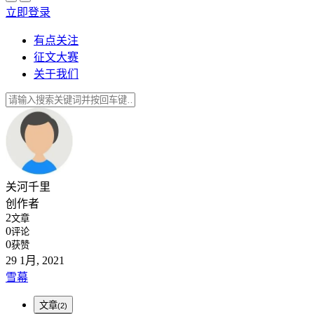
立即登录
有点关注
征文大赛
关于我们
关河千里
创作者
2
文章
0
评论
0
获赞
29
1月, 2021
雪幕
文章
(2)